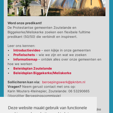
Word onze predikant!
De Protestantse gemeenten Zoutelande en
Biggekerke/Meliskerke zoeken een flexibele fulltime
predikant (50/50) die verbindt en inspireert.
Leer ons kennen:
•
Introductievideo
– een kijkje in onze gemeenten
•
Profielschets
– wie we zijn en wat we zoeken
•
Informatiemap
– ontdek alles over onze gemeenten en
hoe we werken
•
Beleidsplan Zoutelande
•
Beleidsplan Biggekerke/Meliskerke
Solliciteren kan via:
beroepingswerk@pknbm.nl
Vragen?
Neem gerust contact met ons op:
Karin Wouters-Kleinepier, Zoutelande: 06 53290665
(Voorzitter Beroepingscommissie)
U bevindt zich nu op een pagina van de PG
Deze website maakt gebruik van functionele
Biggekerke/Meliskerke waar alles rondom het gezamenlijke