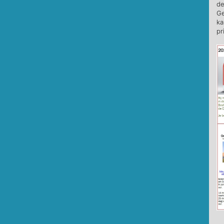
de
Ge
ka
pr