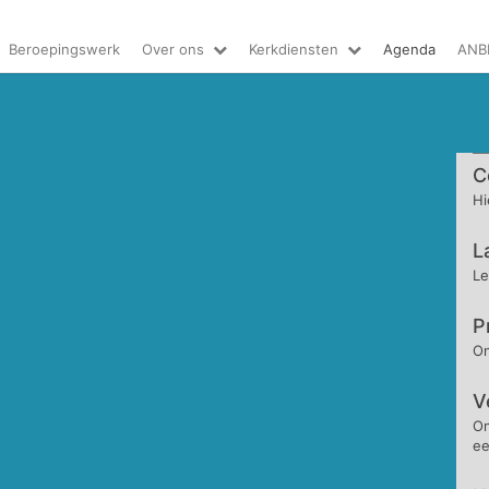
Beroepingswerk
Over ons
Kerkdiensten
Agenda
ANB
C
Hi
L
Le
P
O
V
O
ee