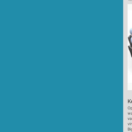
K
Op
wa
va
vi
Bi