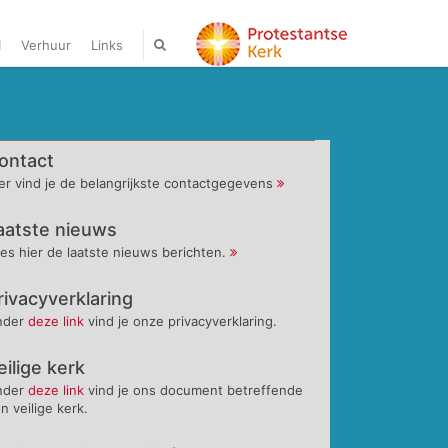
I
Verhuur
Links
ontact
er vind je de belangrijkste contactgegevens
aatste nieuws
es hier de laatste nieuws berichten.
rivacyverklaring
nder
deze link
vind je onze privacyverklaring.
eilige kerk
nder
deze link
vind je ons document betreffende
n veilige kerk.